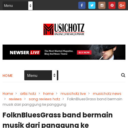
HOME
Home
>
artis hotz
>
home
>
musichotz live
>
musichotz news
>
reviews
>
song reviews hotz
>
FolknBluesGrass band bermain
musik dari panggung ke panggung
FolknBluesGrass band bermain
musik dari panggung ke