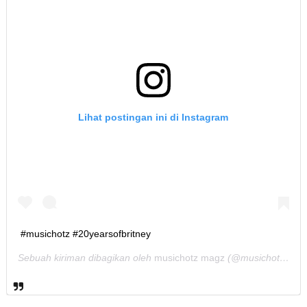
Lihat postingan ini di Instagram
#musichotz #20yearsofbritney
Sebuah kiriman dibagikan oleh
musichotz magz
(@musichotz) pada