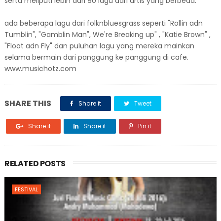
serta meliputi lebih dari 90 lagu dari artis yang berbeda.
ada beberapa lagu dari folknbluesgrass seperti "Rollin adn
Tumblin", "Gamblin Man", We're Breaking up" , "Katie Brown" ,
"Float adn Fly" dan puluhan lagu yang mereka mainkan
selama bermain dari panggung ke panggung di cafe.
www.musichotz.com
SHARE THIS
Share it
Tweet
Share it
Share it
Pin it
RELATED POSTS
FESTIVAL