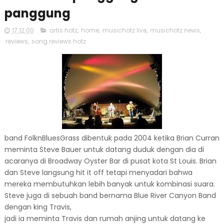
panggung
17.12.00
artis hotz
,
home
,
musichotz live
,
musichotz news
,
reviews
,
song reviews hotz
band FolknBluesGrass dibentuk pada 2004 ketika Brian Curran
meminta Steve Bauer untuk datang duduk dengan dia di
acaranya di Broadway Oyster Bar di pusat kota St Louis. Brian
dan Steve langsung hit it off tetapi menyadari bahwa
mereka membutuhkan lebih banyak untuk kombinasi suara.
Steve juga di sebuah band bernama Blue River Canyon Band
dengan king Travis,
jadi ia meminta Travis dan rumah anjing untuk datang ke