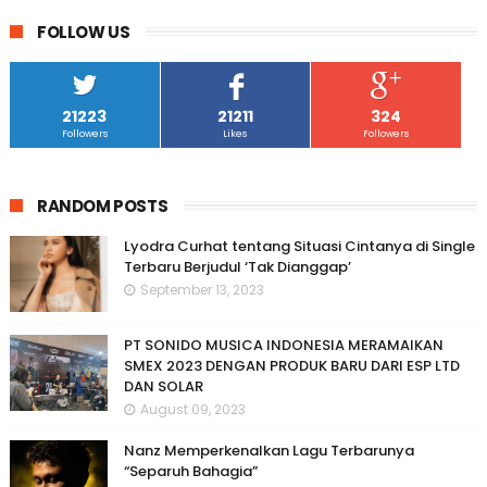
FOLLOW US
21223
21211
324
Followers
Likes
Followers
RANDOM POSTS
Lyodra Curhat tentang Situasi Cintanya di Single
Terbaru Berjudul ‘Tak Dianggap’
September 13, 2023
PT SONIDO MUSICA INDONESIA MERAMAIKAN
SMEX 2023 DENGAN PRODUK BARU DARI ESP LTD
DAN SOLAR
August 09, 2023
Nanz Memperkenalkan Lagu Terbarunya
“Separuh Bahagia”