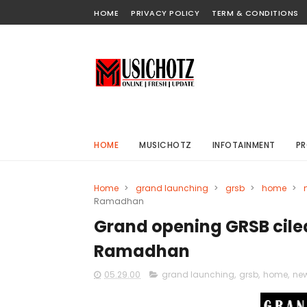
HOME
PRIVACY POLICY
TERM & CONDITIONS
HOME
MUSICHOTZ
INFOTAINMENT
PR
Home
>
grand launching
>
grsb
>
home
>
Ramadhan
Grand opening GRSB cile
Ramadhan
05.29.00
grand launching
,
grsb
,
home
,
ne