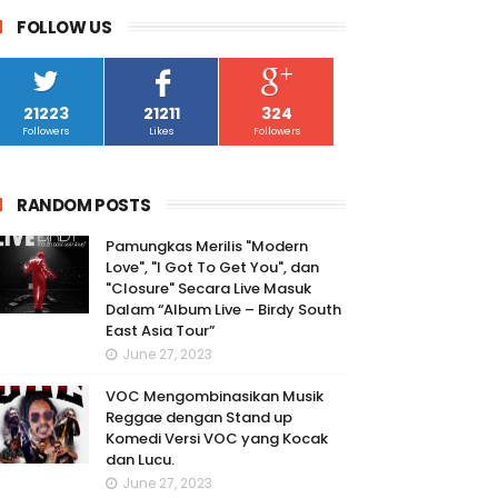
FOLLOW US
21223
21211
324
Followers
Likes
Followers
RANDOM POSTS
Pamungkas Merilis "Modern
Love", "I Got To Get You", dan
"Closure" Secara Live Masuk
Dalam “Album Live – Birdy South
East Asia Tour”
June 27, 2023
VOC Mengombinasikan Musik
Reggae dengan Stand up
Komedi Versi VOC yang Kocak
dan Lucu.
June 27, 2023