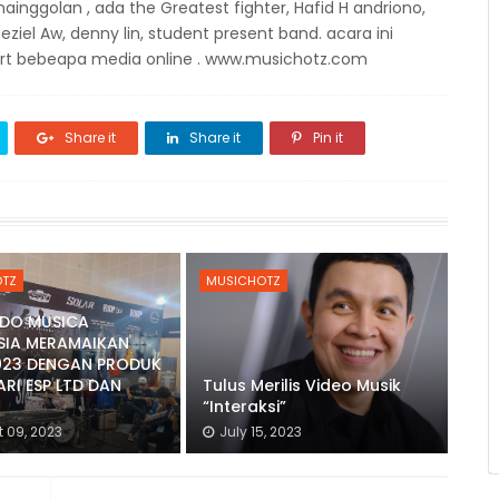
r nainggolan , ada the Greatest fighter, Hafid H andriono,
ziel Aw, denny lin, student present band. acara ini
port bebeapa media online . www.musichotz.com
Share it
Share it
Pin it
TZ
MUSICHOTZ
IDO MUSICA
SIA MERAMAIKAN
023 DENGAN PRODUK
RI ESP LTD DAN
Tulus Merilis Video Musik
“Interaksi”
 09, 2023
July 15, 2023