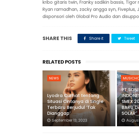
kribo gitaris twin, Franky sadikin bassis, Tigo
Ryan ramadhan, zacky angga syn, Fiveplus, Je
disponsori oleh Global Pro Audio dan disup
SHARE THIS
Share it
Tweet
RELATED POSTS
NEWS
MUSICHO
PT SON
Lyodra Curhat tentang
INDONE
Situasi Cintanya di Single
SMEX 2
Terbaru Berjudul ‘Tak
BARU DA
Dianggap’
SOLAR
September 13, 2023
August