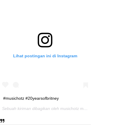
Lihat postingan ini di Instagram
#musichotz #20yearsofbritney
Sebuah kiriman dibagikan oleh
musichotz magz
(@musichotz) pada