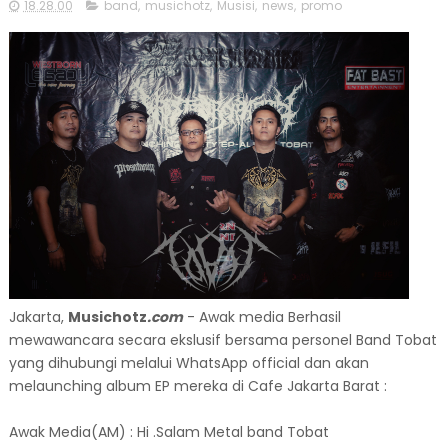
18.28.00
band
,
musichotz
,
Musisi
,
news
,
promo
Jakarta,
Musichotz
.com
- Awak media Berhasil
mewawancara secara ekslusif bersama personel Band Tobat
yang dihubungi melalui WhatsApp official dan akan
melaunching album EP mereka di Cafe Jakarta Barat :
Awak Media(AM) : Hi .Salam Metal band Tobat