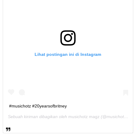
Lihat postingan ini di Instagram
#musichotz #20yearsofbritney
Sebuah kiriman dibagikan oleh
musichotz magz
(@musichotz) pada