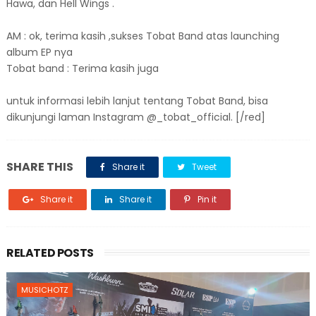
Hawa, dan Hell Wings .
AM : ok, terima kasih ,sukses Tobat Band atas launching
album EP nya
Tobat band : Terima kasih juga
untuk informasi lebih lanjut tentang Tobat Band, bisa
dikunjungi laman Instagram @_tobat_official. [/red]
SHARE THIS
Share it
Tweet
Share it
Share it
Pin it
RELATED POSTS
MUSICHOTZ