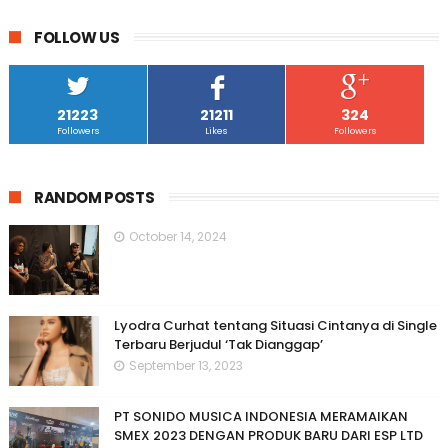
FOLLOW US
21223
21211
324
Followers
Likes
Followers
RANDOM POSTS
October 14, 2024
Lyodra Curhat tentang Situasi Cintanya di Single
Terbaru Berjudul ‘Tak Dianggap’
September 13, 2023
PT SONIDO MUSICA INDONESIA MERAMAIKAN
SMEX 2023 DENGAN PRODUK BARU DARI ESP LTD