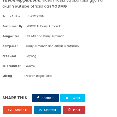
streaming platform
. Video musiknya akan diunggah di
akun
Youtube
official dari
YODMG
.
Track Tittle
: SHOWDOWN
Performed By
: YODMG ft. Garry Armando
Songwriter
: YODMG and Garry Armando
Composer
: Garry Armando and Arthaz Cientazaro
Producer
: Jaybag
Ex. Producer
: YODMG
Mixing
: Yoseph Bagas Kara
SHARE THIS
Share it
Tweet
Share it
Share it
Pin it