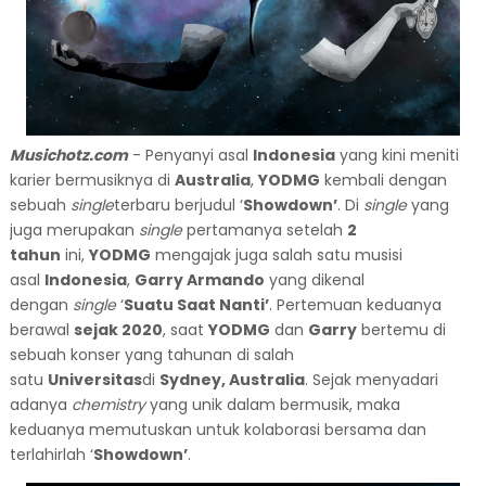
Musichotz.com
- Penyanyi asal
Indonesia
yang kini meniti
karier bermusiknya di
Australia
,
YODMG
kembali dengan
sebuah
single
terbaru berjudul ‘
Showdown’
. Di
single
yang
juga merupakan
single
pertamanya setelah
2
tahun
ini,
YODMG
mengajak juga salah satu musisi
asal
Indonesia
,
Garry Armando
yang dikenal
dengan
single
‘
Suatu Saat Nanti’
. Pertemuan keduanya
berawal
sejak 2020
, saat
YODMG
dan
Garry
bertemu di
sebuah konser yang tahunan di salah
satu
Universitas
di
Sydney, Australia
. Sejak menyadari
adanya
chemistry
yang unik dalam bermusik, maka
keduanya memutuskan untuk kolaborasi bersama dan
terlahirlah ‘
Showdown’
.