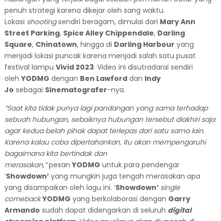
penuh strategi karena dikejar oleh sang waktu.
Lokasi
shooting
sendiri beragam, dimulai dari
Mary Ann
Street Parking
,
Spice Alley Chippendale
,
Darling
Square
,
Chinatown
, hingga di
Darling Harbour
yang
menjadi lokasi puncak karena menjadi salah satu pusat
festival lampu
Vivid 2023
. Video ini disutradarai sendiri
oleh
YODMG
dengan
Ben Lawford
dan
Indy
Jo
sebagai
Sinematografer
-nya.
“Saat kita tidak punya lagi pandangan yang sama terhadap
sebuah hubungan, sebaiknya hubungan tersebut diakhiri saja
agar kedua belah pihak dapat terlepas dari satu sama lain.
Karena kalau coba dipertahankan, itu akan mempengaruhi
bagaimana kita bertindak dan
merasakan,”
pesan
YODMG
untuk para pendengar
‘
Showdown’
yang mungkin juga tengah merasakan apa
yang disampaikan oleh lagu ini. ‘
Showdown’
single
comeback
YODMG
yang berkolaborasi dengan
Garry
Armando
sudah dapat didengarkan di seluruh
digital