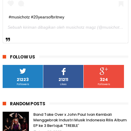
#musichotz #20yearsofbritney
Sebuah kiriman dibagikan oleh
musichotz magz
(@musichotz) pada
FOLLOW US
21223
21211
324
Followers
Likes
Followers
RANDOM POSTS
Band Take Over x John Paul Ivan Kembali
Menggebrak Industri Musik Indonesia Rilis Album
EP ke 3 Bertajuk "TREBLE'