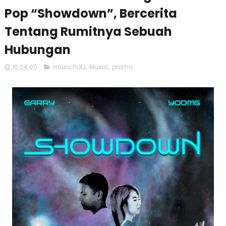
Pop “Showdown”, Bercerita
Tentang Rumitnya Sebuah
Hubungan
16.04.00
musichotz
,
Musisi
,
promo