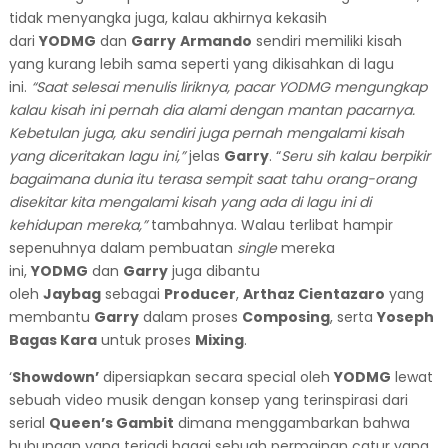
tidak menyangka juga, kalau akhirnya kekasih
dari
YODMG
dan
Garry
Armando
s
endiri memiliki kisah
yang kurang lebih sama seperti yang dikisahkan di lagu
ini.
“Saat selesai menulis liriknya, pacar YODMG mengungkap
kalau kisah ini pernah dia alami dengan mantan pacarnya.
Kebetulan juga, aku sendiri juga pernah mengalami kisah
yang diceritakan lagu ini,”
jelas
Garry
. “
Seru sih kalau berpikir
bagaimana dunia itu terasa sempit saat tahu orang-orang
disekitar kita mengalami kisah yang ada di lagu ini di
kehidupan mereka,”
tambahnya. Walau terlibat hampir
sepenuhnya dalam pembuatan
single
mereka
ini,
YODMG
dan
Garry
juga dibantu
oleh
Jaybag
sebagai
Producer
,
Arthaz Cientazaro
yang
membantu
Garry
dalam proses
Composing
, serta
Yoseph
Bagas Kara
untuk proses
Mixing
.
‘
Showdown’
dipersiapkan secara special oleh
YODMG
lewat
sebuah video musik dengan konsep yang terinspirasi dari
serial
Queen’s Gambit
dimana menggambarkan bahwa
hubungan yang terjadi bagai sebuah permainan catur yang