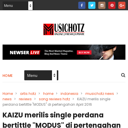
HOME
Home
>
artis hotz
>
home
>
indonesia
>
musichotz news
>
news
>
reviews
>
song reviews hotz
>
KAIZU merilis single
perdana bertittle "MODUS" di pertengahan April 2016
KAIZU merilis single perdana
bertittle "MODUS" di pertengahan