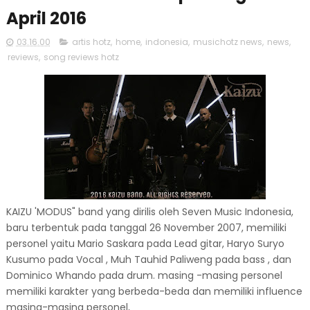
April 2016
03.16.00
artis hotz
,
home
,
indonesia
,
musichotz news
,
news
,
reviews
,
song reviews hotz
KAIZU 'MODUS" band yang dirilis oleh Seven Music Indonesia,
baru terbentuk pada tanggal 26 November 2007, memiliki
personel yaitu Mario Saskara pada Lead gitar, Haryo Suryo
Kusumo pada Vocal , Muh Tauhid Paliweng pada bass , dan
Dominico Whando pada drum. masing -masing personel
memiliki karakter yang berbeda-beda dan memiliki influence
masing-masing personel,