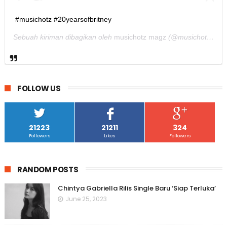
#musichotz #20yearsofbritney
Sebuah kiriman dibagikan oleh
musichotz magz
(@musichotz) pada
FOLLOW US
21223
21211
324
Followers
Likes
Followers
RANDOM POSTS
Chintya Gabriella Rilis Single Baru ‘Siap Terluka’
June 25, 2023