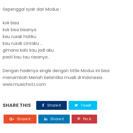
Sepenggal syair dari Modus :
kok bisa
kok bisa bisanya
kau rusak hatiku
kau rusak cintaku ..
gimana kalo kau jadi aku
pasti kau tau rasanya..
Dengan hadirnya single dengan tittle Modus ini bisa
menambah Meriah belantika musik di Indonesia.
www.musichotz.com
SHARE THIS
Share it
Tweet
Share it
Share it
Pin it