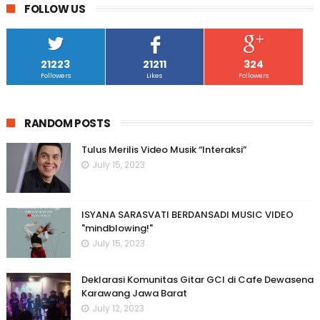
FOLLOW US
21223
21211
324
Followers
Likes
Followers
RANDOM POSTS
Tulus Merilis Video Musik “Interaksi”
July 15, 2023
ISYANA SARASVATI BERDANSADI MUSIC VIDEO
"mindblowing!"
July 15, 2023
Deklarasi Komunitas Gitar GCI di Cafe Dewasena
Karawang Jawa Barat
July 12, 2023