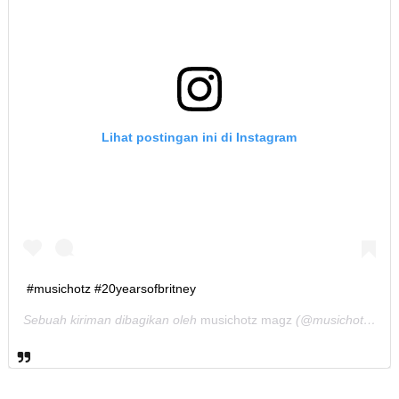
Lihat postingan ini di Instagram
#musichotz #20yearsofbritney
Sebuah kiriman dibagikan oleh
musichotz magz
(@musichotz) pada