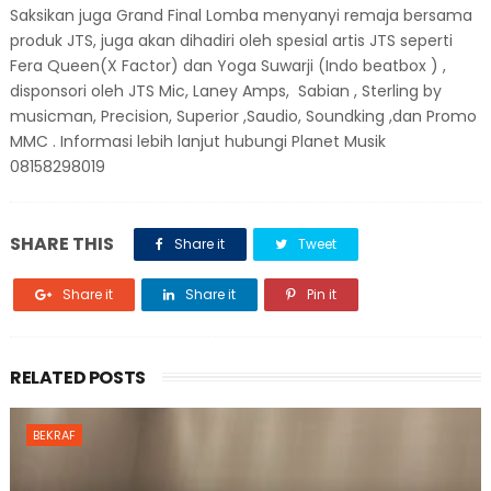
Saksikan juga Grand Final Lomba menyanyi remaja bersama
produk JTS, juga akan dihadiri oleh spesial artis JTS seperti
Fera Queen(X Factor) dan Yoga Suwarji (Indo beatbox ) ,
disponsori oleh JTS Mic, Laney Amps, Sabian , Sterling by
musicman, Precision, Superior ,Saudio, Soundking ,dan Promo
MMC . Informasi lebih lanjut hubungi Planet Musik
08158298019
SHARE THIS
Share it
Tweet
Share it
Share it
Pin it
RELATED POSTS
BEKRAF