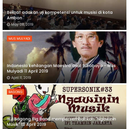
Bekraf adakan uji kompetensi untuk musisi di kota
Ambon
May 08, 2019
MUS MULYADI
Indonesia kehilangan Maestro asal Surabaya - Mus
Mulyadi 11 April 2019
April 11, 2019
BAGONG
IKJ Bagong Big Band mempersembahkan "Ngawinin
Musik" 13 April 2019